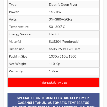
Type
:
Electric Deep Fryer
Power
:
14.2 Kw
Volts
:
3N~380V-50Hz
Temperature
:
50 - 300º C
Energy Source
:
Electric
Material
:
SUS304 (Foodgrade)
Dimension
:
460 x 960 x 1230 mm
Packing Size
:
1030 x 510 x 1300
Net Weight
:
110 Kg
Warranty
:
1 Year
*Price Exclude PPn 11%
SPESIAL FITUR TOMORI ELECTRIC DEEP FRYER :
GARANSI 1 TAHUN, AUTOMATIC TEMPERATUR