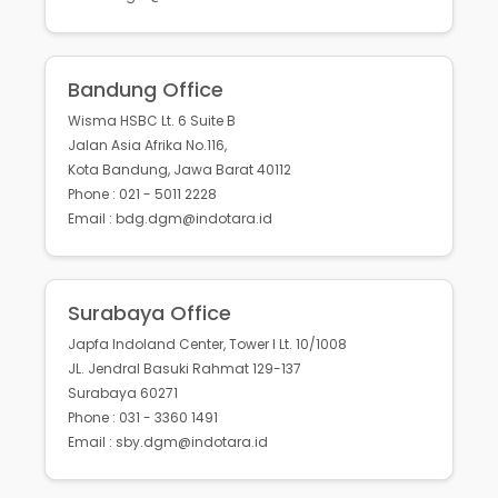
Bandung Office
Wisma HSBC Lt. 6 Suite B
Jalan Asia Afrika No.116,
Kota Bandung, Jawa Barat 40112
Phone : 021 - 5011 2228
Email : bdg.dgm@indotara.id
Surabaya Office
Japfa Indoland Center, Tower I Lt. 10/1008
JL. Jendral Basuki Rahmat 129-137
Surabaya 60271
Phone : 031 - 3360 1491
Email : sby.dgm@indotara.id