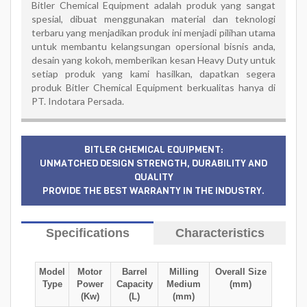
Bitler Chemical Equipment adalah produk yang sangat
spesial, dibuat menggunakan material dan teknologi
terbaru yang menjadikan produk ini menjadi pilihan utama
untuk membantu kelangsungan opersional bisnis anda,
desain yang kokoh, memberikan kesan Heavy Duty untuk
setiap produk yang kami hasilkan, dapatkan segera
produk Bitler Chemical Equipment berkualitas hanya di
PT. Indotara Persada.
BITLER CHEMICAL EQUIPMENT:
UNMATCHED DESIGN STRENGTH, DURABILITY AND
QUALITY
PROVIDE THE BEST WARRANTY IN THE INDUSTRY.
Specifications
Characteristics
Model
Motor
Barrel
Milling
Overall Size
Type
Power
Capacity
Medium
(mm)
(Kw)
(L)
(mm)