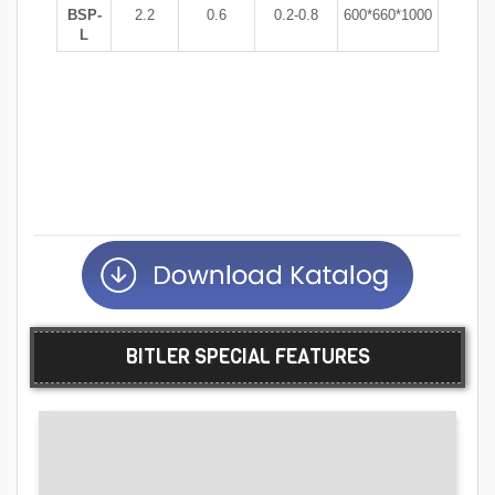
BSP-
2.2
0.6
0.2-0.8
600*660*1000
L
BITLER SPECIAL FEATURES