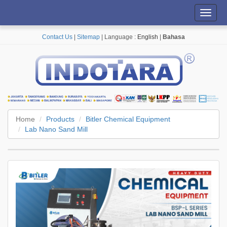
Toggl
navig
Contact Us
|
Sitemap
| Language :
English
|
Bahasa
Home
Products
Bitler Chemical Equipment
Lab Nano Sand Mill