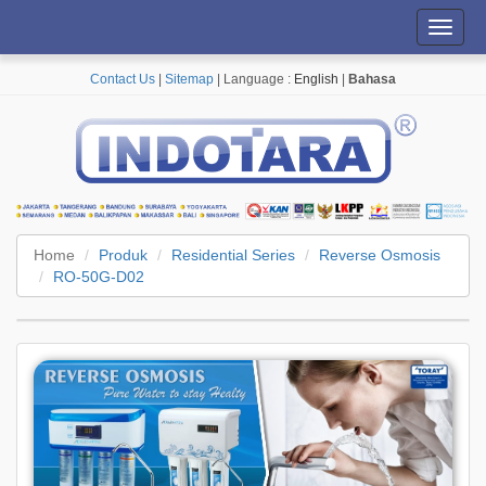
Toggl
navig
Contact Us
|
Sitemap
| Language :
English
|
Bahasa
Home
Produk
Residential Series
Reverse Osmosis
RO-50G-D02