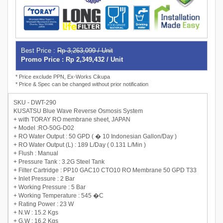
Best Price :
Rp 3,263,099 / Unit
Promo Price : Rp 2,349,432 / Unit
* Price exclude PPN, Ex-Works Cikupa
* Price & Spec can be changed without prior notification
SKU - DWT-290
KUSATSU Blue Wave Reverse Osmosis System
+ with TORAY RO membrane sheet, JAPAN
+ Model :RO-50G-D02
+ RO Water Output : 50 GPD ( � 10 Indonesian Gallon/Day )
+ RO Water Output (L) : 189 L/Day ( 0.131 L/Min )
+ Flush : Manual
+ Pressure Tank : 3.2G Steel Tank
+ Filter Cartridge : PP10 GAC10 CTO10 RO Membrane 50 GPD T33
+ Inlet Pressure : 2 Bar
+ Working Pressure : 5 Bar
+ Working Temperature : 545 �C
+ Rating Power : 23 W
+ N.W : 15.2 Kgs
+ G.W : 16.2 Kgs