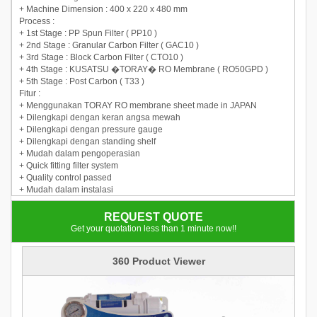
+ Machine Dimension : 400 x 220 x 480 mm
Process :
+ 1st Stage : PP Spun Filter ( PP10 )
+ 2nd Stage : Granular Carbon Filter ( GAC10 )
+ 3rd Stage : Block Carbon Filter ( CTO10 )
+ 4th Stage : KUSATSU �TORAY� RO Membrane ( RO50GPD )
+ 5th Stage : Post Carbon ( T33 )
Fitur :
+ Menggunakan TORAY RO membrane sheet made in JAPAN
+ Dilengkapi dengan keran angsa mewah
+ Dilengkapi dengan pressure gauge
+ Dilengkapi dengan standing shelf
+ Mudah dalam pengoperasian
+ Quick fitting filter system
+ Quality control passed
+ Mudah dalam instalasi
REQUEST QUOTE
Get your quotation less than 1 minute now!!
360 Product Viewer