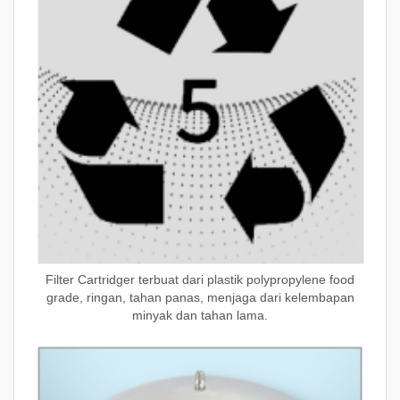
Filter Cartridger terbuat dari plastik polypropylene food
grade, ringan, tahan panas, menjaga dari kelembapan
minyak dan tahan lama.