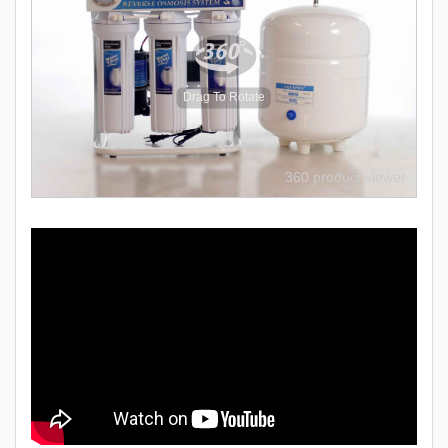
Drag To Rotate
360 product viewer