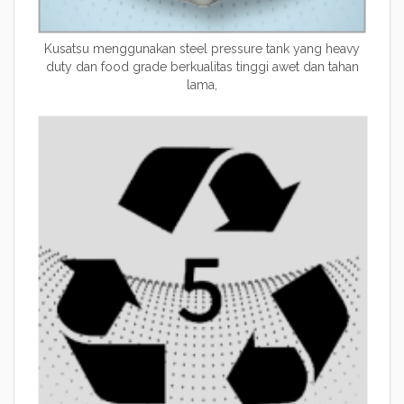
Kusatsu menggunakan steel pressure tank yang heavy
duty dan food grade berkualitas tinggi awet dan tahan
lama,