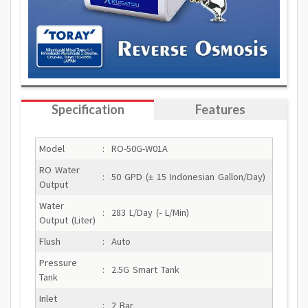
Specification
Features
Model
:
RO-50G-W01A
RO Water
:
50 GPD (± 15 Indonesian Gallon/Day)
Output
Water
:
283 L/Day (- L/Min)
Output (Liter)
Flush
:
Auto
Pressure
:
2.5G Smart Tank
Tank
Inlet
:
2 Bar