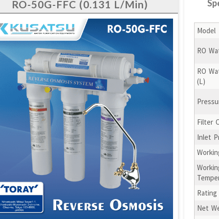
Sp
RO-50G-FFC (0.131 L/Min)
Model
RO Wat
RO Wat
(L)
Pressu
Filter 
Inlet 
Workin
Workin
Temper
Rating
Net We