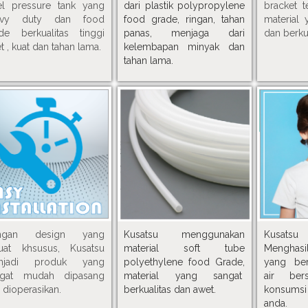
el pressure tank yang
dari plastik polypropylene
bracket t
avy duty dan food
food grade, ringan, tahan
material 
de berkualitas tinggi
panas, menjaga dari
dan berkua
t , kuat dan tahan lama.
kelembapan minyak dan
tahan lama.
ngan design yang
Kusatsu
menggunakan
Kus
uat khsusus, Kusatsu
material soft tube
Menghas
njadi produk yang
polyethylene food Grade,
yang berk
ngat mudah dipasang
material yang sangat
air ber
 dioperasikan.
berkualitas dan awet.
konsumsi
anda
.