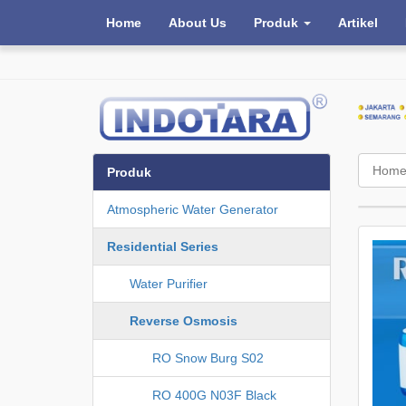
Home
About Us
Produk
Artikel
Hom
Produk
Atmospheric Water Generator
Residential Series
Water Purifier
Reverse Osmosis
RO Snow Burg S02
RO 400G N03F Black