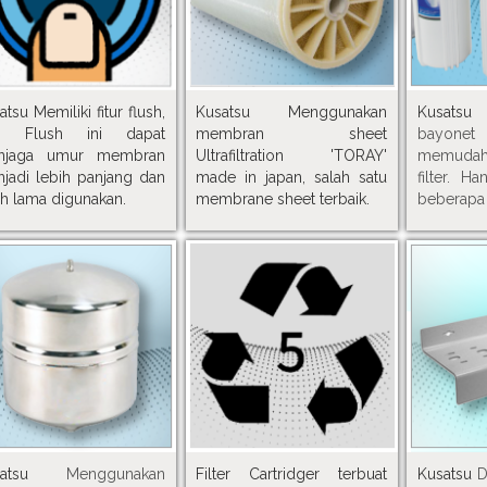
atsu Memiliki fitur flush,
Kusatsu Menggunakan
Kusat
tur Flush ini dapat
membran sheet
bayonet
njaga umur membran
Ultrafiltration 'TORAY'
memudah
jadi lebih panjang dan
made in japan, salah satu
filter. H
ih lama digunakan.
membrane sheet terbaik.
beberapa 
usatsu
Menggunakan
Filter Cartridger terbuat
Kusatsu
D