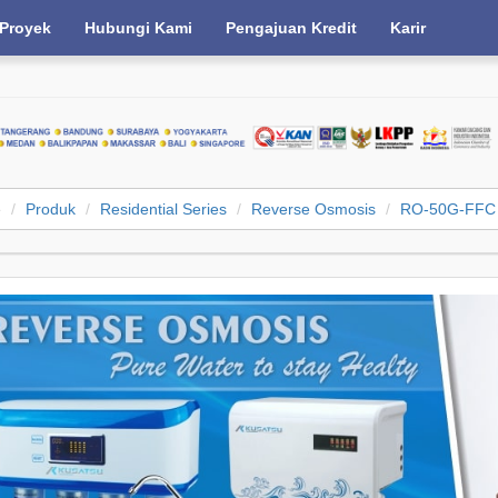
Proyek
Hubungi Kami
Pengajuan Kredit
Karir
e
Produk
Residential Series
Reverse Osmosis
RO-50G-FFC