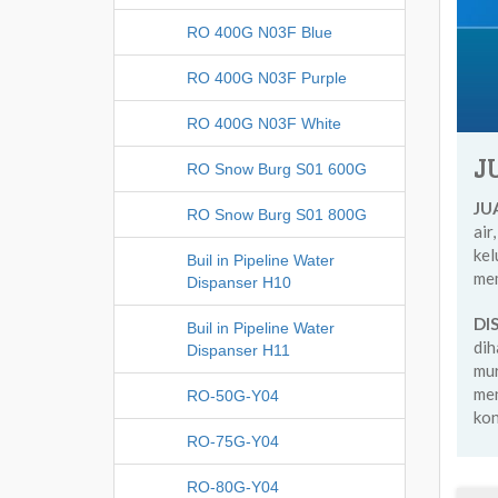
RO 400G N03F Blue
RO 400G N03F Purple
RO 400G N03F White
J
RO Snow Burg S01 600G
JU
RO Snow Burg S01 800G
ai
kel
Buil in Pipeline Water
mem
Dispanser H10
DI
Buil in Pipeline Water
dih
Dispanser H11
mur
me
RO-50G-Y04
kon
RO-75G-Y04
RO-80G-Y04