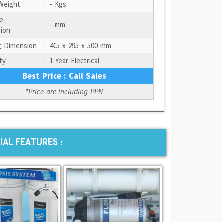
Weight
:
- Kgs
e
:
- mm
ion
g Dimension
:
405 x 295 x 500 mm
ty
:
1 Year Electrical
Best Price : Call Sales
*Price are including PPN
IAL FEATURES :