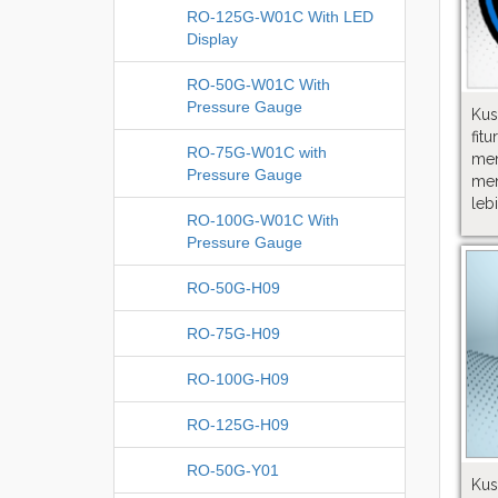
RO-125G-W01C With LED
Display
RO-50G-W01C With
Pressure Gauge
Kus
fi
RO-75G-W01C with
me
Pressure Gauge
men
leb
RO-100G-W01C With
Pressure Gauge
RO-50G-H09
RO-75G-H09
RO-100G-H09
RO-125G-H09
RO-50G-Y01
K