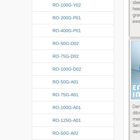
ste
RO-100G-Y02
he
gra
RO-200G-P01
awe
RO-400G-P01
RO-50G-D02
RO-75G-D02
RO-100G-D02
RO-50G-A01
RO-75G-A01
De
RO-100G-A01
dib
me
RO-125G-A01
Sa
dan
RO-50G-A02