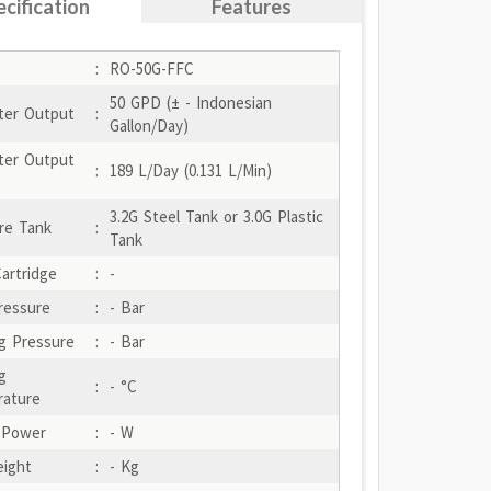
ecification
Features
:
RO-50G-FFC
50 GPD (± - Indonesian
er Output
:
Gallon/Day)
er Output
:
189 L/Day (0.131 L/Min)
3.2G Steel Tank or 3.0G Plastic
re Tank
:
Tank
Cartridge
:
-
Pressure
:
- Bar
g Pressure
:
- Bar
g
:
- °C
ature
 Power
:
- W
ight
:
- Kg