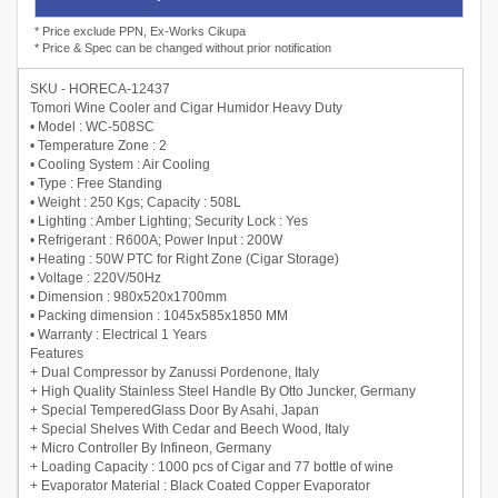
* Price exclude PPN, Ex-Works Cikupa
* Price & Spec can be changed without prior notification
SKU - HORECA-12437
Tomori Wine Cooler and Cigar Humidor Heavy Duty
• Model : WC-508SC
• Temperature Zone : 2
• Cooling System : Air Cooling
• Type : Free Standing
• Weight : 250 Kgs; Capacity : 508L
• Lighting : Amber Lighting; Security Lock : Yes
• Refrigerant : R600A; Power Input : 200W
• Heating : 50W PTC for Right Zone (Cigar Storage)
• Voltage : 220V/50Hz
• Dimension : 980x520x1700mm
• Packing dimension : 1045x585x1850 MM
• Warranty : Electrical 1 Years
Features
+ Dual Compressor by Zanussi Pordenone, Italy
+ High Quality Stainless Steel Handle By Otto Juncker, Germany
+ Special TemperedGlass Door By Asahi, Japan
+ Special Shelves With Cedar and Beech Wood, Italy
+ Micro Controller By Infineon, Germany
+ Loading Capacity : 1000 pcs of Cigar and 77 bottle of wine
+ Evaporator Material : Black Coated Copper Evaporator