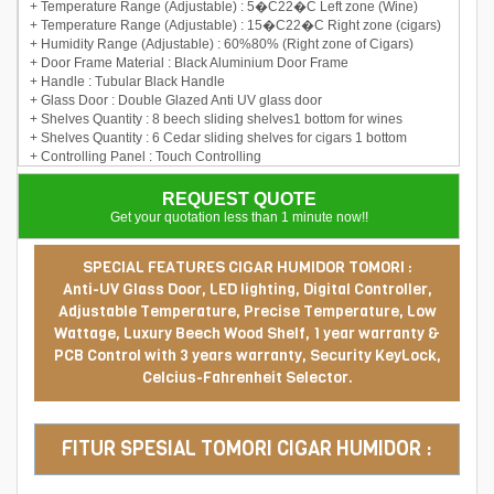
+ Temperature Range (Adjustable) : 5�C22�C Left zone (Wine)
+ Temperature Range (Adjustable) : 15�C22�C Right zone (cigars)
+ Humidity Range (Adjustable) : 60%80% (Right zone of Cigars)
+ Door Frame Material : Black Aluminium Door Frame
+ Handle : Tubular Black Handle
+ Glass Door : Double Glazed Anti UV glass door
+ Shelves Quantity : 8 beech sliding shelves1 bottom for wines
+ Shelves Quantity : 6 Cedar sliding shelves for cigars 1 bottom
+ Controlling Panel : Touch Controlling
REQUEST QUOTE
Get your quotation less than 1 minute now!!
SPECIAL FEATURES CIGAR HUMIDOR TOMORI :
Anti-UV Glass Door, LED lighting, Digital Controller,
Adjustable Temperature, Precise Temperature, Low
Wattage, Luxury Beech Wood Shelf, 1 year warranty &
PCB Control with 3 years warranty, Security KeyLock,
Celcius-Fahrenheit Selector.
FITUR SPESIAL TOMORI CIGAR HUMIDOR :