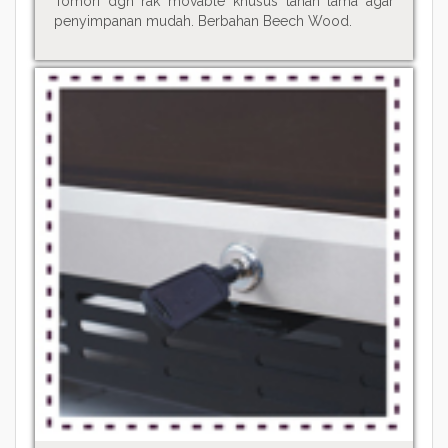
Tomori dgn rak movable khusus tahan lama agar
penyimpanan mudah. Berbahan Beech Wood.