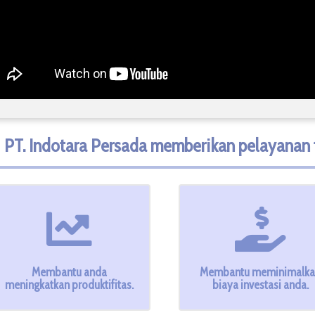
PT. Indotara Persada memberikan pelayanan t
Membantu anda
Membantu meminimalk
meningkatkan produktifitas.
biaya investasi anda.