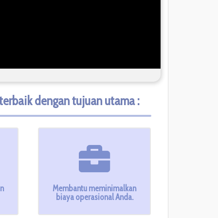
erbaik dengan tujuan utama :
an
Membantu meminimalkan
biaya operasional Anda.