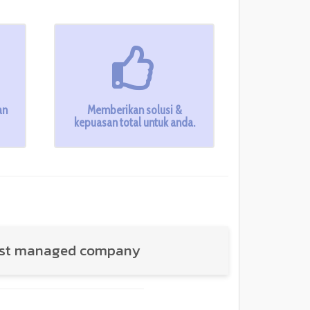
an
Memberikan solusi &
kepuasan total untuk anda.
best managed company