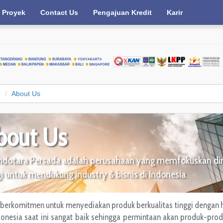
Proyek
Contact Us
Pengajuan Kredit
Karir
e
About Us
bout Us
Indotara Persada adalah perusahaan yang memfokuskan diri
gi untuk mendukung industry & bisnis di Indonesia.
berkomitmen untuk menyediakan produk berkualitas tinggi dengan h
donesia saat ini sangat baik sehingga permintaan akan produk-pro