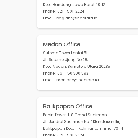
Kota Bandung, Jawa Barat 40112
Phone : 021 - 5011 2224
Email : bdg.dhe@indotara.id
Medan Office
Sutomo Tower Lantai 5H
JL. Sutomo Ujung No.28,
Kota Medan, Sumatera Utara 20235
Phone : 061 - 50 300 592
Email : mdn.dhe@indotara.id
Balikpapan Office
Panin Tower Lt. 8 Grand Sudirman
JL. Jendral Sudirman No.7 Klandasan Ilir,
Balikpapan Kota - Kalimantan Timur 76114
Phone : 021 - 5011 2224