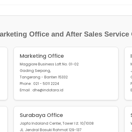
rketing Office and After Sales Service
Marketing Office
Maggiore Business Loft No. 01-02
Gading Serpong,
Tangerang - Banten 15332
Phone : 021 - 5011 2224
Email : dhe@indotara.id
Surabaya Office
Japfa Indoland Center, Tower I Lt. 10/1008
JL. Jendral Basuki Rahmat 129-137