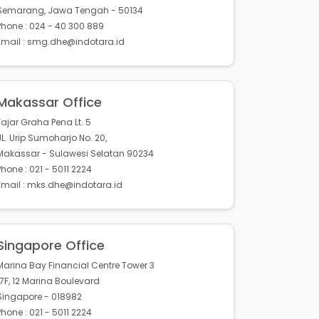
Semarang, Jawa Tengah - 50134
Phone : 024 - 40 300 889
Email : smg.dhe@indotara.id
Makassar Office
Fajar Graha Pena Lt. 5
JL. Urip Sumoharjo No. 20,
Makassar - Sulawesi Selatan 90234
Phone : 021 - 5011 2224
Email : mks.dhe@indotara.id
Singapore Office
Marina Bay Financial Centre Tower 3
17F, 12 Marina Boulevard
Singapore - 018982
Phone : 021 - 5011 2224