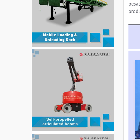
pesat
produ
PT. Indotara Persada
APL Tower 6th Floor No. 6 Central Park,
Jl. Letjen S. Parman Kav 28,
Jakarta Barat - 11440