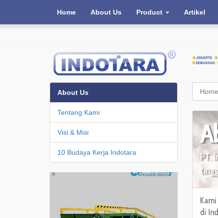
Home
About Us
Product
Artikel
Hom
About Us
Tentang Kami
A
Visi & Misi
10 Budaya Kerja Indotara
PT. 
ting
Kami 
di In