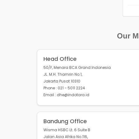
Our Ma
Head Office
50/F, Menara BCA Grand Indonesia
JL. M.H. Thamrin No.1,
Jakarta Pusat 10310
Phone : 021 - 5011 2224
Email : dhe@indotara.id
Bandung Office
Wisma HSBC Lt. 6 Suite B
Jalan Asia Afrika No.116,