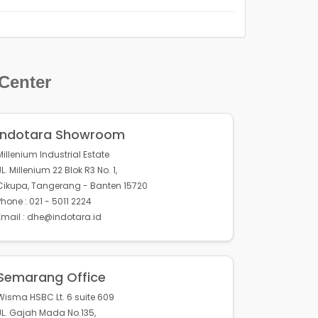
 Center
Indotara Showroom
Millenium Industrial Estate
JL. Millenium 22 Blok R3 No. 1,
Cikupa, Tangerang - Banten 15720
Phone : 021 - 5011 2224
Email : dhe@indotara.id
Semarang Office
Wisma HSBC Lt. 6 suite 609
JL. Gajah Mada No.135,