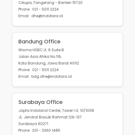
Cikupa, Tangerang - Banten 15720
Phone : 021 - 5011 2224
Email : dhe@indotara.id
Bandung Office
Wisma HSBC Lt. 6 Suite B
Jalan Asia Afrika No.116,
Kota Bandung, Jawa Barat 40112
Phone : 021 - 5011 2224
Email : bdg.dhe@indotara.id
Surabaya Office
Japfa Indoland Center, Tower I Lt. 10/1008
JL. Jendral Basuki Rahmat 129-137
Surabaya 60271
Phone : 031 - 3360 1485