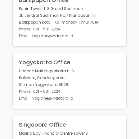
Panin Tower Lt. 8 Grand Sudirman
JL. Jendral Sudirman No.7 Klandasan Ilir,
Balikpapan Kota - Kalimantan Timur 76114
Phone : 021 - 5011 2224
Email : bpp.dhe@indotara.id
Yogyakarta Office
Hartono Mall Yogyakarta Lt. 3
Kaliwaru, Condongcatur,
Sleman, Yogyakarta 55281
Phone : 021 - 5011 2224
Email : yog.dhe@indotara.id
Singapore Office
Marina Bay Financial Centre Tower 3