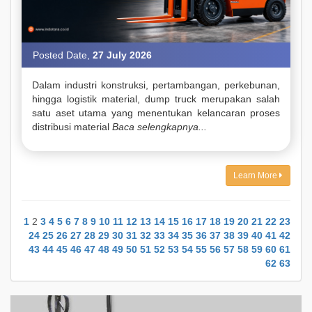
Posted Date,
27 July 2026
Dalam industri konstruksi, pertambangan, perkebunan,
hingga logistik material, dump truck merupakan salah
satu aset utama yang menentukan kelancaran proses
distribusi material
Baca selengkapnya...
Learn More
1
2
3
4
5
6
7
8
9
10
11
12
13
14
15
16
17
18
19
20
21
22
23
24
25
26
27
28
29
30
31
32
33
34
35
36
37
38
39
40
41
42
43
44
45
46
47
48
49
50
51
52
53
54
55
56
57
58
59
60
61
62
63