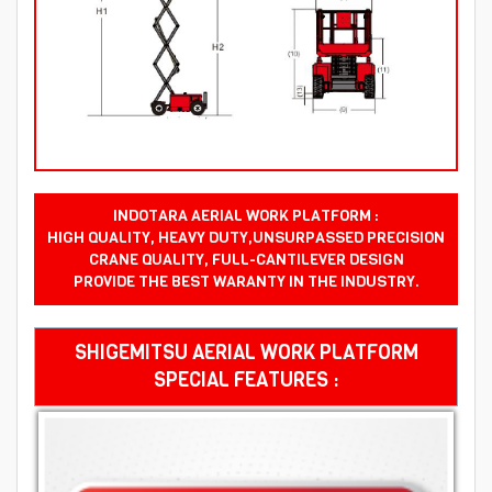
INDOTARA AERIAL WORK PLATFORM :
HIGH QUALITY, HEAVY DUTY,UNSURPASSED PRECISION
CRANE QUALITY, FULL-CANTILEVER DESIGN
PROVIDE THE BEST WARANTY IN THE INDUSTRY.
SHIGEMITSU AERIAL WORK PLATFORM
SPECIAL FEATURES :