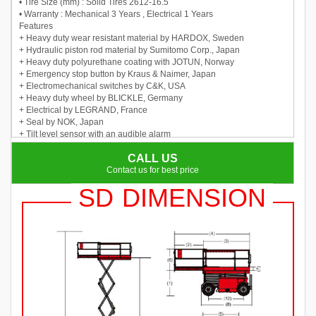
• Tire Size (mm) : Solid Tires 2612-16.5
• Warranty : Mechanical 3 Years , Electrical 1 Years
Features
+ Heavy duty wear resistant material by HARDOX, Sweden
+ Hydraulic piston rod material by Sumitomo Corp., Japan
+ Heavy duty polyurethane coating with JOTUN, Norway
+ Emergency stop button by Kraus & Naimer, Japan
+ Electromechanical switches by C&K, USA
+ Heavy duty wheel by BLICKLE, Germany
+ Electrical by LEGRAND, France
+ Seal by NOK, Japan
+ Tilt level sensor with an audible alarm
+ 4 Wheel Drive, Solid rough tire
CALL US
+ Proportional controls
Contact us for best price
SD DIMENSION