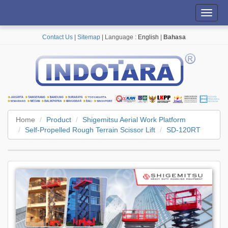
Toggl
navig
Contact Us
|
Sitemap
| Language :
English
|
Bahasa
Home
Product
Shigemitsu Aerial Work Platform
Self-Propelled Rough Terrain Scissor Lift
SD-120RT