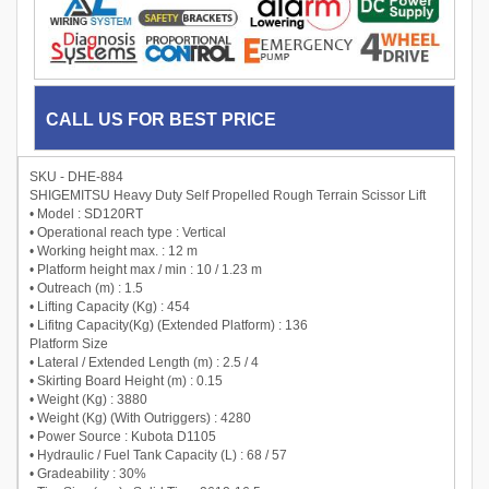
CALL US FOR BEST PRICE
SKU - DHE-884
SHIGEMITSU Heavy Duty Self Propelled Rough Terrain Scissor Lift
• Model : SD120RT
• Operational reach type : Vertical
• Working height max. : 12 m
• Platform height max / min : 10 / 1.23 m
• Outreach (m) : 1.5
• Lifting Capacity (Kg) : 454
• Lifitng Capacity(Kg) (Extended Platform) : 136
Platform Size
• Lateral / Extended Length (m) : 2.5 / 4
• Skirting Board Height (m) : 0.15
• Weight (Kg) : 3880
• Weight (Kg) (With Outriggers) : 4280
• Power Source : Kubota D1105
• Hydraulic / Fuel Tank Capacity (L) : 68 / 57
• Gradeability : 30%