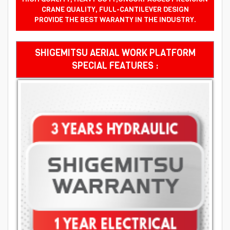
CRANE QUALITY, FULL-CANTILEVER DESIGN
PROVIDE THE BEST WARANTY IN THE INDUSTRY.
SHIGEMITSU AERIAL WORK PLATFORM
SPECIAL FEATURES :