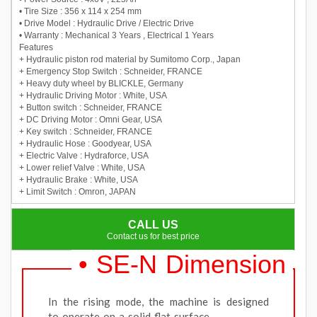
• Tire Size : 356 x 114 x 254 mm
• Drive Model : Hydraulic Drive / Electric Drive
• Warranty : Mechanical 3 Years , Electrical 1 Years
Features
+ Hydraulic piston rod material by Sumitomo Corp., Japan
+ Emergency Stop Switch : Schneider, FRANCE
+ Heavy duty wheel by BLICKLE, Germany
+ Hydraulic Driving Motor : White, USA
+ Button switch : Schneider, FRANCE
+ DC Driving Motor : Omni Gear, USA
+ Key switch : Schneider, FRANCE
+ Hydraulic Hose : Goodyear, USA
+ Electric Valve : Hydraforce, USA
+ Lower relief Valve : White, USA
+ Hydraulic Brake : White, USA
+ Limit Switch : Omron, JAPAN
CALL US
Contact us for best price
• SE-N Dimension
In the rising mode, the machine is designed
to operate on a solid flat surface.