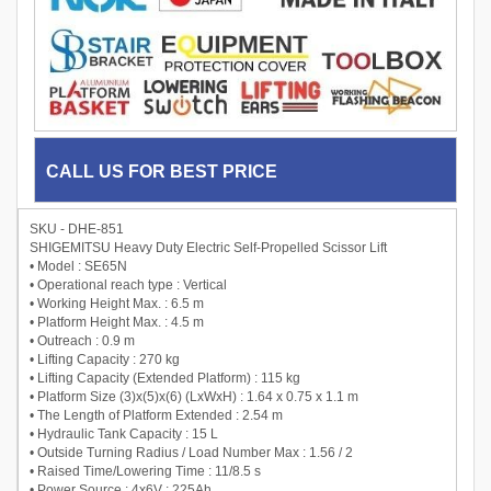
CALL US FOR BEST PRICE
SKU - DHE-851
SHIGEMITSU Heavy Duty Electric Self-Propelled Scissor Lift
• Model : SE65N
• Operational reach type : Vertical
• Working Height Max. : 6.5 m
• Platform Height Max. : 4.5 m
• Outreach : 0.9 m
• Lifting Capacity : 270 kg
• Lifting Capacity (Extended Platform) : 115 kg
• Platform Size (3)x(5)x(6) (LxWxH) : 1.64 x 0.75 x 1.1 m
• The Length of Platform Extended : 2.54 m
• Hydraulic Tank Capacity : 15 L
• Outside Turning Radius / Load Number Max : 1.56 / 2
• Raised Time/Lowering Time : 11/8.5 s
• Power Source : 4x6V ; 225Ah