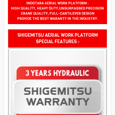
INDOTARA AERIAL WORK PLATFORM :
HIGH QUALITY, HEAVY DUTY,UNSURPASSED PRECISION
CRANE QUALITY, FULL-CANTILEVER DESIGN
PROVIDE THE BEST WARANTY IN THE INDUSTRY.
SHIGEMITSU AERIAL WORK PLATFORM
SPECIAL FEATURES :