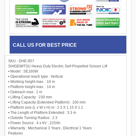
CALL US FOR BEST PRICE
SKU - DHE-857
SHIGEMITSU Heavy Duty Electric Self-Propelled Scissor Lift
• Model : SE160W
• Operational reach type : Vertical
• Working height max. : 16 m
• Platform height max. : 14 m
• Outreach max : 1 m
• Lifting Capacity : 230 mm
• Lifting Capacity (Extended Platform) : 100 mm
• Platform size (L x W x H) m : 2.3 X 1.15 X 1.1
• The Length of Platform Extended : 3.3 m
• Outside Turning Radius : 2.3
• Power Source : 4 x 6V ; 225Ah
• Warranty : Mechanical 3 Years , Electrical 1 Years
Features