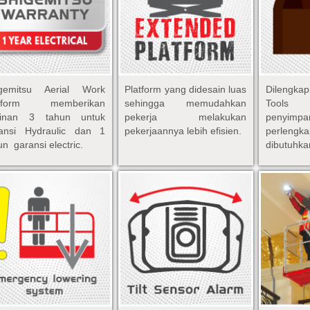
igemitsu Aerial Work
Platform yang didesain luas
Dilengka
atform memberikan
sehingga memudahkan
Tools
minan 3 tahun untuk
pekerja melakukan
penyimp
ansi Hydraulic dan 1
pekerjaannya lebih efisien.
perlen
un garansi electric.
dibutuhka