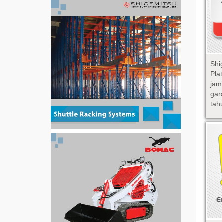
Sh
Pl
ja
gar
tah