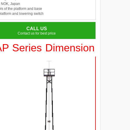
by NOK, Japan
ls of the platform and base
platform and lowering switch
CALL US
Contact us for best price
AP Series Dimension