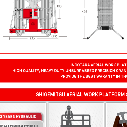
INDOTARA AERIAL WORK PLAT
HIGH QUALITY, HEAVY DUTY,UNSURPASSED PRECISION CRANE
PROVIDE THE BEST WARANTY IN TH
SHIGEMITSU AERIAL WORK PLATFORM 