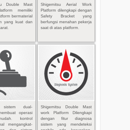
tsu Double Mast
Shigemitsu Aerial Work
latform memiliki
Platform dilengkapi dengan
atform bermaterial
Safety Bracket yang
m yang kuat dan
berfungsi menahan pekerja
karat.
saat di atas platform.
i sistem dual-
Shigemitsu
Double Mast
 membuat operasi
work Platform Dilengkapi
udah. kontrol
dengan fitur diagnosa
onal mengangkat-
sistem yang mendeteksi
kan dan sistem
apabila ada kerusakan-