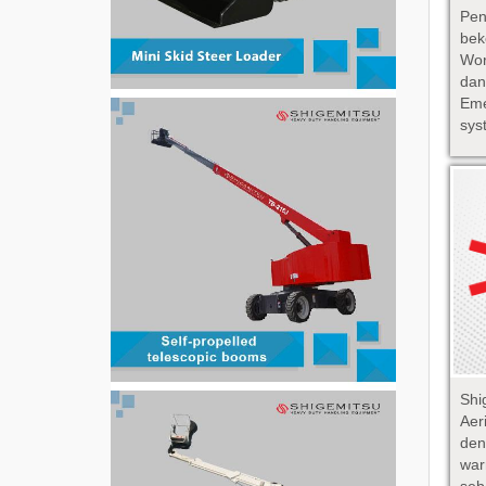
Pen
bek
Wor
da
Em
sys
Sh
Aer
den
wa
seb