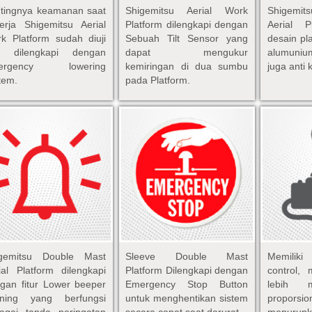
tingnya keamanan saat
Shigemitsu Aerial Work
Shigemi
erja Shigemitsu Aerial
Platform dilengkapi dengan
Aerial P
k Platform sudah diuji
Sebuah Tilt Sensor yang
desain pl
n dilengkapi dengan
dapat mengukur
alumuniu
ergency lowering
kemiringan di dua sumbu
juga anti 
tem.
pada Platform.
igemitsu Double Mast
Sleeve Double Mast
Memilik
ial Platform dilengkapi
Platform Dilengkapi dengan
control,
gan fitur Lower beeper
Emergency Stop Button
lebih m
rning yang berfungsi
untuk menghentikan sistem
proporsi
agai tanda peringatan
secara cepat saat darurat.
menurun