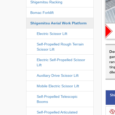
Shigemitsu Racking
Bomac Forklift
Shigemitsu Aerial Work Platform
Electric Scissor Lift
Self-Propelled Rough Terrain
Scissor Lift
Do
gan
Electric Self-Propelled Scissor
ran
Lift
tin
dil
Auxiliary Drive Scissor Lift
Mobile Electric Scissor Lift
Shi
Self-Propelled Telescopic
Booms
Self-Propelled Articulated