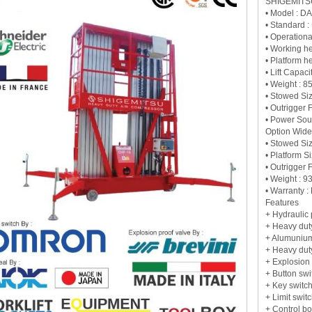
SHIGEMITSU 
• Model : D
• Standard 
• Operationa
• Working he
• Platform h
• Lift Capaci
• Weight : 8
• Stowed Siz
• Outrigger F
• Power Sou
Option Wide
• Stowed Siz
• Platform Si
• Outrigger F
• Weight : 9
• Warranty :
Features
+ Hydraulic
+ Heavy dut
+ Alumunium
+ Heavy du
+ Explosion 
+ Button swi
+ Key switc
+ Limit swi
+ Control bo