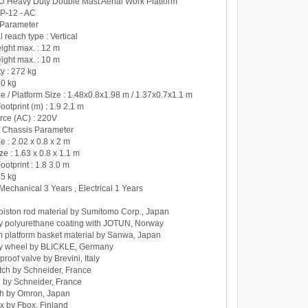
Heavy Duty Double Mast Aerial Work Platform
AP-12 - AC
: Parameter
l reach type : Vertical
ight max. : 12 m
eight max. : 10 m
ty : 272 kg
50 kg
e / Platform Size : 1.48x0.8x1.98 m / 1.37x0.7x1.1 m
ootprint (m) : 1.9 2.1 m
rce (AC) : 220V
 Chassis Parameter
e : 2.02 x 0.8 x 2 m
ze : 1.63 x 0.8 x 1.1 m
ootprint : 1.8 3.0 m
35 kg
 Mechanical 3 Years , Electrical 1 Years
 piston rod material by Sumitomo Corp., Japan
y polyurethane coating with JOTUN, Norway
 platform basket material by Sanwa, Japan
ty wheel by BLICKLE, Germany
proof valve by Brevini, Italy
tch by Schneider, France
h by Schneider, France
tch by Omron, Japan
x by Fbox, Finland