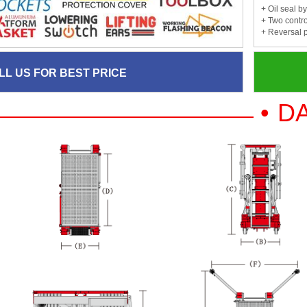
+ Oil seal 
+ Two contro
+ Reversal 
LL US FOR BEST PRICE
• D