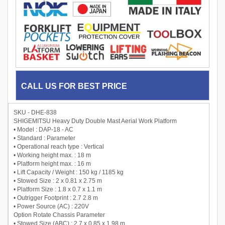
CALL US FOR BEST PRICE
SKU - DHE-838
SHIGEMITSU Heavy Duty Double Mast Aerial Work Platform
• Model : DAP-18 - AC
• Standard : Parameter
• Operational reach type : Vertical
• Working height max. : 18 m
• Platform height max. : 16 m
• Lift Capacity / Weight : 150 kg / 1185 kg
• Stowed Size : 2 x 0.81 x 2.75 m
• Platform Size : 1.8 x 0.7 x 1.1 m
• Outrigger Footprint : 2.7 2.8 m
• Power Source (AC) : 220V
Option Rotate Chassis Parameter
• Stowed Size (ABC) : 2.7 x 0.85 x 1.98 m