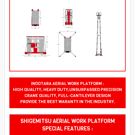
INDOTARA AERIAL WORK PLATFORM :
HIGH QUALITY, HEAVY DUTY,UNSURPASSED PRECISION
CRANE QUALITY, FULL-CANTILEVER DESIGN
PROVIDE THE BEST WARANTY IN THE INDUSTRY.
SHIGEMITSU AERIAL WORK PLATFORM
SPECIAL FEATURES :