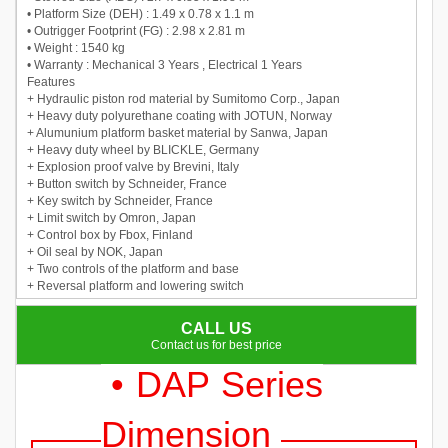
• Platform Size (DEH) : 1.49 x 0.78 x 1.1 m
• Outrigger Footprint (FG) : 2.98 x 2.81 m
• Weight : 1540 kg
• Warranty : Mechanical 3 Years , Electrical 1 Years
Features
+ Hydraulic piston rod material by Sumitomo Corp., Japan
+ Heavy duty polyurethane coating with JOTUN, Norway
+ Alumunium platform basket material by Sanwa, Japan
+ Heavy duty wheel by BLICKLE, Germany
+ Explosion proof valve by Brevini, Italy
+ Button switch by Schneider, France
+ Key switch by Schneider, France
+ Limit switch by Omron, Japan
+ Control box by Fbox, Finland
+ Oil seal by NOK, Japan
+ Two controls of the platform and base
+ Reversal platform and lowering switch
CALL US
Contact us for best price
• DAP Series
Dimension